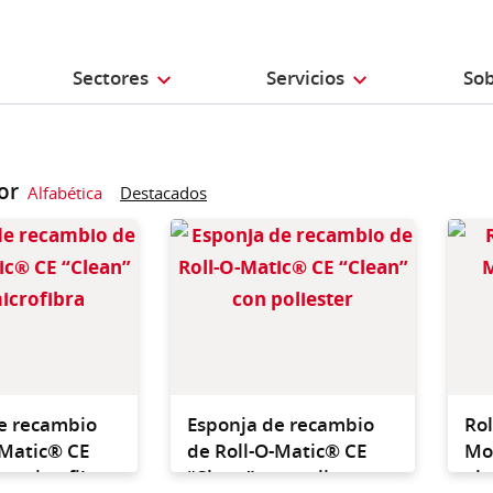
Sectores
Servicios
Sob
or
Alfabética
Destacados
Repuesto para Sistema
Repues
Roll-O-Matic
Roll-O
e recambio
Esponja de recambio
Rol
-Matic® CE
de Roll-O-Matic® CE
Mo
on microfibra
“Clean” con poliester
al