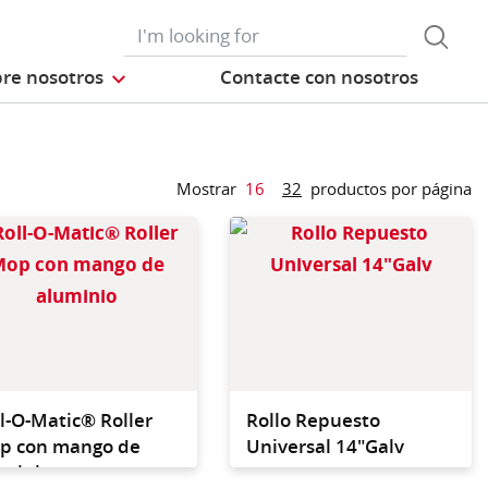
re nosotros
Contacte con nosotros
Mostrar
16
32
productos por página
to para Sistema
Repuesto para Sistema
-Matic
Roll-O-Matic
l-O-Matic® Roller
Rollo Repuesto
p con mango de
Universal 14"Galv
uminio