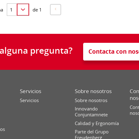
na
de 1
 alguna pregunta?
Contacta con nos
Servicios
Sobre nosotros
Con
nos
Servicios
Sobre nosotros
Cont
Innovando
nos
Conjuntamnete
Calidad y Ergonomía
ios
Parte del Grupo
Freudenberg