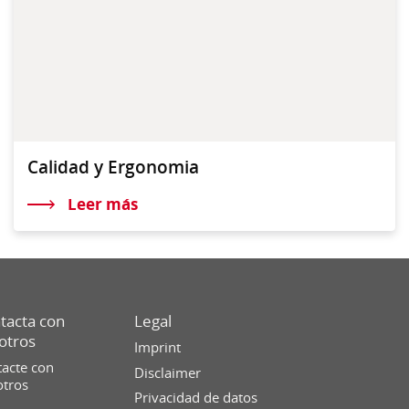
Calidad y Ergonomia
Leer más
tacta con
Legal
otros
Imprint
acte con
Disclaimer
otros
Privacidad de datos