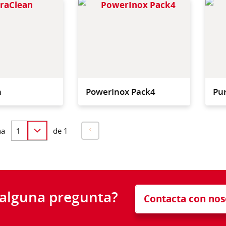
Almohadilla para eliminar
Para la
manchas resistentes y
de la s
adheridas
en la c
n
PowerInox Pack4
Pur
na
de 1
 alguna pregunta?
Contacta con nos