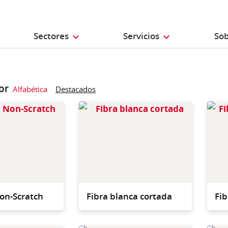
Sectores
Servicios
Sob
or
Alfabética
Destacados
Estropajo con respaldo de
Fibra d
espuma sin abrasivos,
rendim
realiza una limpieza sin
para s
rayones de superficies
delica
sensibles.
on-Scratch
Fibra blanca cortada
Fib