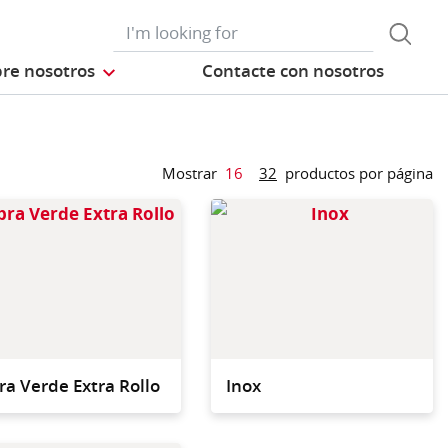
re nosotros
Contacte con nosotros
Mostrar
16
32
productos por página
e fregar con alto
Diseñado para su empleo
iento de limpieza
en tareas de limpieza
uperficies
intensiva sobre
das
superficies resistentes
con elevados niveles de
suciedad
ra Verde Extra Rollo
Inox