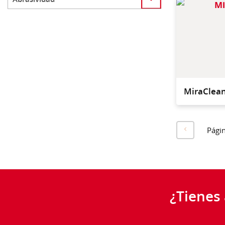
MiraClea
Pági
¿Tienes