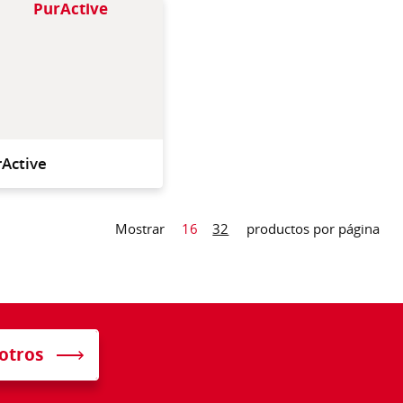
 eliminación eficaz
Salvauñas de poliuretano,
uciedad más difícil
para una limpieza
ocina
efectiva sin rayar
Active
Mostrar
16
32
productos por página
otros