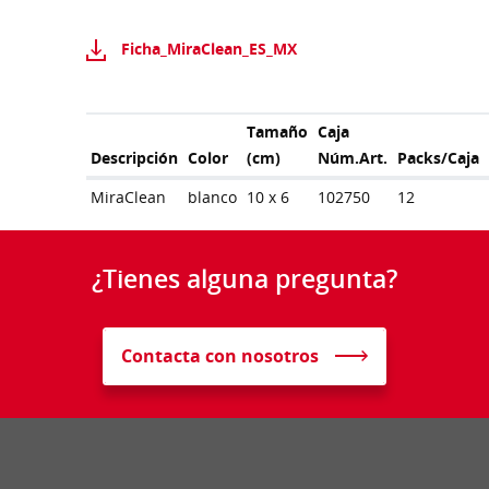
Ficha_MiraClean_ES_MX
Tamaño
Caja
Descripción
Color
(cm)
Núm.Art.
Packs/Caja
MiraClean
blanco
10 x 6
102750
12
¿Tienes alguna pregunta?
Contacta con nosotros