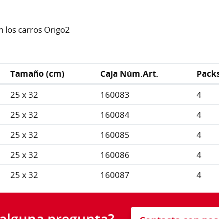
 los carros Origo2
Tamaño (cm)
Caja Núm.Art.
Pack
25 x 32
160083
4
25 x 32
160084
4
25 x 32
160085
4
25 x 32
160086
4
25 x 32
160087
4
 alguna pregunta?