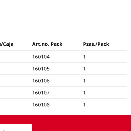
s/Caja
Art.no. Pack
Pzas./Pack
160104
1
160105
1
160106
1
160107
1
160108
1